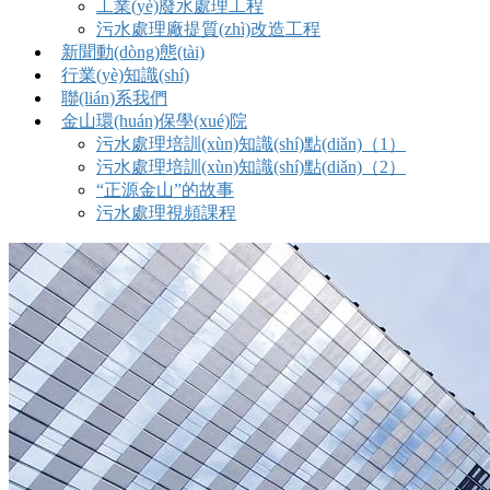
工業(yè)廢水處理工程
污水處理廠提質(zhì)改造工程
新聞動(dòng)態(tài)
行業(yè)知識(shí)
聯(lián)系我們
金山環(huán)保學(xué)院
污水處理培訓(xùn)知識(shí)點(diǎn)（1）
污水處理培訓(xùn)知識(shí)點(diǎn)（2）
“正源金山”的故事
污水處理視頻課程