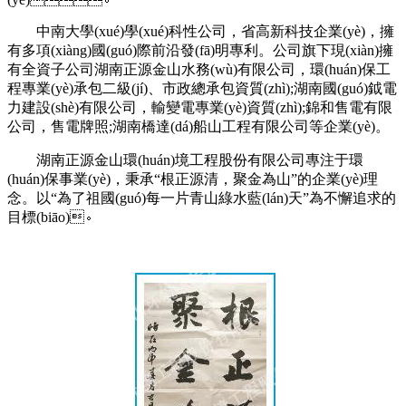
中南大學(xué)學(xué)科性公司，省高新科技企業(yè)，擁
有多項(xiàng)國(guó)際前沿發(fā)明專利。公司旗下現(xiàn)擁
有全資子公司湖南正源金山水務(wù)有限公司，環(huán)保工
程專業(yè)承包二級(jí)、市政總承包資質(zhì);湖南國(guó)鉞電
力建設(shè)有限公司，輸變電專業(yè)資質(zhì);錦和售電有限
公司，售電牌照;湖南橋達(dá)船山工程有限公司等企業(yè)。
湖南正源金山環(huán)境工程股份有限公司專注于環
(huán)保事業(yè)，秉承“根正源清，聚金為山”的企業(yè)理
念。以“為了祖國(guó)每一片青山綠水藍(lán)天”為不懈追求的
目標(biāo)。