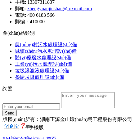
手機: 13307311837
郵箱:
zhengyuanjinshan@foxmail.com
電話: 400 6183 566
郵編：410000
產(chǎn)品類別
農(nóng)村污水處理設(shè)備
城鎮(zhèn)污水處理設(shè)備
醫(yī)療廢水處理設(shè)備
工業(yè)污水處理設(shè)備
垃圾滲濾液處理設(shè)備
餐廚垃圾處理設(shè)備
詢盤
版權(quán)所有：湖南正源金山環(huán)境工程股份有限公司
手機版
RM新时代赚钱项目-首页