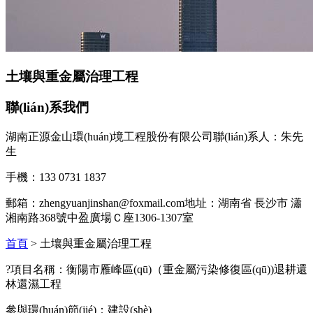
土壤與重金屬治理工程
聯(lián)系我們
湖南正源金山環(huán)境工程股份有限公司聯(lián)系人：朱先
生
手機：133 0731 1837
郵箱：zhengyuanjinshan@foxmail.com地址：湖南省 長沙市 瀟
湘南路368號中盈廣場Ｃ座1306-1307室
首頁
> 土壤與重金屬治理工程
?項目名稱：衡陽市雁峰區(qū)（重金屬污染修復區(qū))退耕還
林還濕工程
參與環(huán)節(jié)：建設(shè)