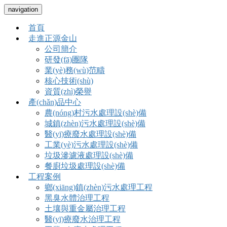
navigation
首頁
走進正源金山
公司簡介
研發(fā)團隊
業(yè)務(wù)范疇
核心技術(shù)
資質(zhì)榮譽
產(chǎn)品中心
農(nóng)村污水處理設(shè)備
城鎮(zhèn)污水處理設(shè)備
醫(yī)療廢水處理設(shè)備
工業(yè)污水處理設(shè)備
垃圾滲濾液處理設(shè)備
餐廚垃圾處理設(shè)備
工程案例
鄉(xiāng)鎮(zhèn)污水處理工程
黑臭水體治理工程
土壤與重金屬治理工程
醫(yī)療廢水治理工程