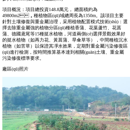
項目概況：項目總投資148.8萬元， 總面積約為
49800m2，種植物區(qū)域總周長為1350m。該項目主要
針對土壤修復與重金屬治理，采用植物配置模式技術(shù)：選
擇去除重金屬強的植物分區(qū)種植香蒲、花葉蘆竹、花菖
蒲、德國鳶尾等15種挺水植物，河道兩側(cè)選擇景觀效果好
的挺水植物（如再力花、黃菖蒲、旱傘草等），中間種植沉水
植物（如苦草）以保證其凈水效果，定期對重金屬污染修復區
(qū)進行檢測，按時間推算基本達到相關(guān)土壤、重金屬
污染修復標準要求。
廠區(qū)照片