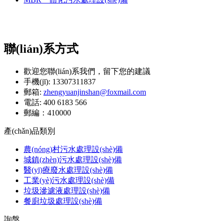
聯(lián)系方式
歡迎您聯(lián)系我們，留下您的建議
手機(jī): 13307311837
郵箱:
zhengyuanjinshan@foxmail.com
電話: 400 6183 566
郵編：410000
產(chǎn)品類別
農(nóng)村污水處理設(shè)備
城鎮(zhèn)污水處理設(shè)備
醫(yī)療廢水處理設(shè)備
工業(yè)污水處理設(shè)備
垃圾滲濾液處理設(shè)備
餐廚垃圾處理設(shè)備
詢盤