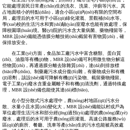
它能處理居民日常產(chǎn)生的洗衣、洗菜、沖廁等污水。其
占地面積小的特點(diǎn)，適合小區(qū)內(nèi)有限的空間布
局，處理后的水可用于小區(qū)綠化灌溉、景觀補(bǔ)水等。
學(xué)校的生活污水和實(shí)驗(yàn)室廢水也能有效處理，保
障校園環(huán)境。醫(yī)院的污水含大量病菌、藥物殘留等，
MBR 設(shè)備能憑借膜分離技術(shù)截留有害物質(zhì)，確
保排放安全。
在工業(yè)方面，食品加工廠污水中富含糖類、蛋白質
(zhì)、油脂等有機(jī)物，MBR 設(shè)備可利用微生物分解這
些物質(zhì)，再通過膜分離去除雜質(zhì)，達(dá)到排放標
(biāo)準(zhǔn)。制藥廠污水成分復(fù)雜，有藥物成分和有機
(jī)溶劑，該設(shè)備可降解有機(jī)污染物、截留藥物殘留。
電子工業(yè)廢水含重金屬離子和有機(jī)清洗劑，通過特殊處
理，MBR 設(shè)備也能使其達(dá)標(biāo)。
在小型分散式污水處理中，農(nóng)村地區(qū)污水分
散、水量小且水質(zhì)變化大，MBR 設(shè)備能以村或戶為
單位處理生活污水和部分經(jīng)過預(yù)處理的農(nóng)業(yè)
廢水，處理后的水可用于農(nóng)田灌溉。高速公路服務(wù)
區(qū)的廁所、餐廳、洗車等產(chǎn)生的污水也能被高效處